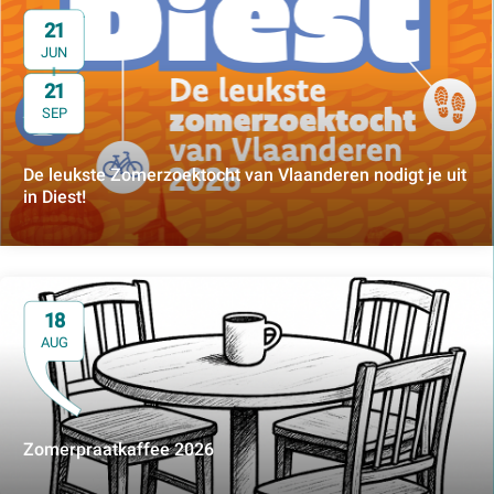
21
JUN
21
t/m
SEP
De leukste Zomerzoektocht van Vlaanderen nodigt je uit
in Diest!
18
AUG
Zomerpraatkaffee 2026