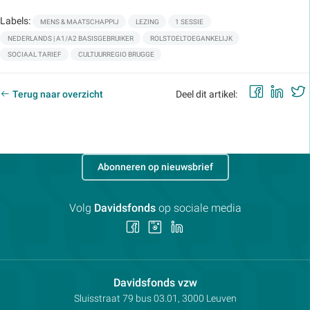
Labels:
MENS & MAATSCHAPPIJ
LEZING
1 SESSIE
NEDERLANDS | A1/A2 BASISGEBRUIKER
ROLSTOELTOEGANKELIJK
SOCIAAL TARIEF
CULTUURREGIO BRUGGE
Faceb
Lin
Terug naar overzicht
Deel dit artikel:
Abonneren op nieuwsbrief
Volg
Davidsfonds
op sociale media
Volg
Volg
Volg
ons
ons
ons
op
op
op
Facebook
Instagram
LinkedIn
Contactpersoon:
Davidsfonds vzw
Adres:
Sluisstraat 79
bus 03.01, 3000
Leuven