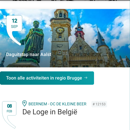
12
SEP
Daguitstap naar Aalst
Toon alle activiteiten in regio Brugge
BEERNEM - OC DE KLEINE BEER
# 12153
08
De Loge in België
FEB