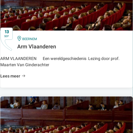
13
SEP
IN
BEERNEM
Arm Vlaanderen
ARM VLAANDEREN Een wereldgeschiedenis Lezing door prof.
Maarten Van Ginderachter
Lees meer