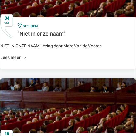
04
OKT
IN
BEERNEM
"Niet in onze naam"
NIET IN ONZE NAAM Lezing door Marc Van de Voorde
Lees meer
10